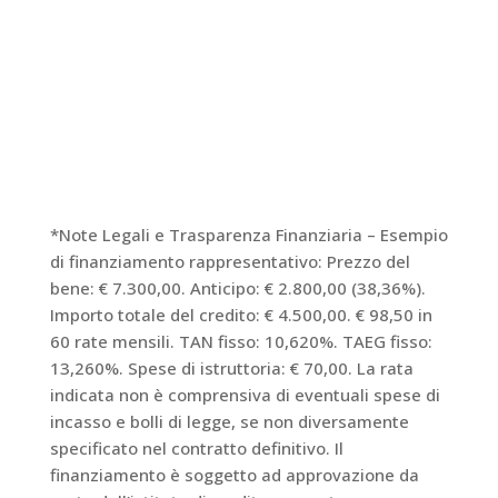
Poi è arrivata GME. Il tecnico ci ha mostrato il
Flow X spiegandoci che, grazie alla
rotazione
automatica mentre si muove,
ci sarebbe stato.
Detto, fatto: installato in poche ore, gira che è
una meraviglia e le ginocchia non toccano mai il
muro.
*Note Legali e Trasparenza Finanziaria – Esempio
di finanziamento rappresentativo: Prezzo del
bene: € 7.300,00. Anticipo: € 2.800,00 (38,36%).
Importo totale del credito: € 4.500,00. € 98,50 in
60 rate mensili. TAN fisso: 10,620%. TAEG fisso:
13,260%. Spese di istruttoria: € 70,00. La rata
indicata non è comprensiva di eventuali spese di
incasso e bolli di legge, se non diversamente
specificato nel contratto definitivo. Il
finanziamento è soggetto ad approvazione da