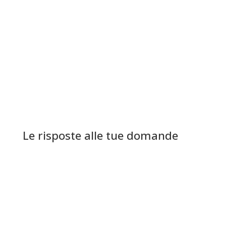
garantiti in ogni angolo del
Piemonte
Le risposte alle tue domande
Your content goes here. Edit or remove this
text inline or in the module Content
settings. You can also style every aspect of