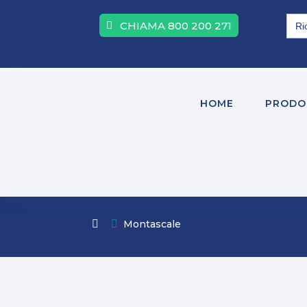
Sea
CHIAMA 800 200 271
for:
HOME
PRODO

Montascale