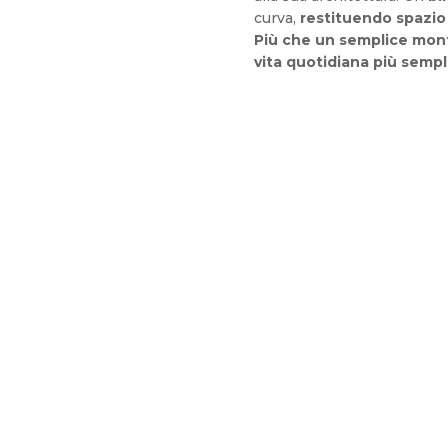
curva,
restituendo spazio 
Più che un semplice monta
vita quotidiana più sempli
Montascale S
Montascale F
Montascale A