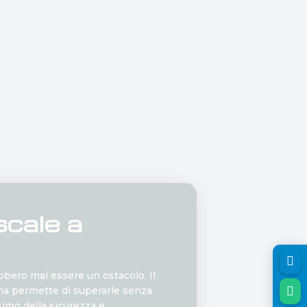
cale a

bero mai essere un ostacolo. Il

a permette di superarle senza
simo della sicurezza e