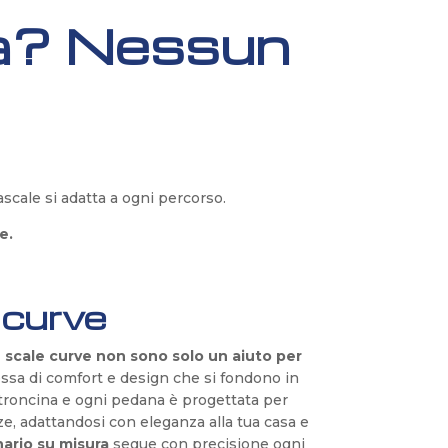
nea? Nessun
cale si adatta a ogni percorso.
e.
 curve
e scale curve non sono solo un aiuto per
ssa di comfort e design che si fondono in
troncina e ogni pedana è progettata per
e, adattandosi con eleganza alla tua casa e
nario su misura
segue con precisione ogni