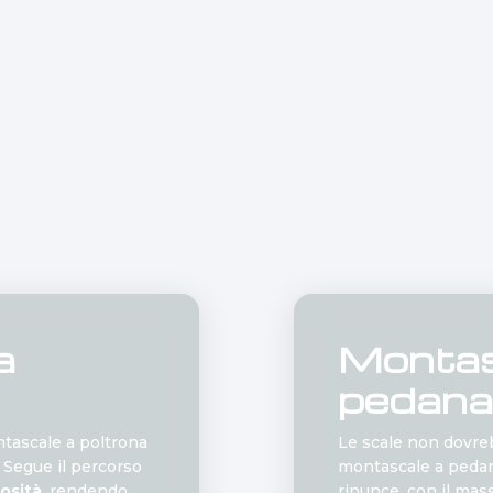
a
Montas
pedana
ontascale a poltrona
Le scale non dovreb
. Segue il percorso
montascale a pedan
osità
, rendendo
rinunce, con il mas