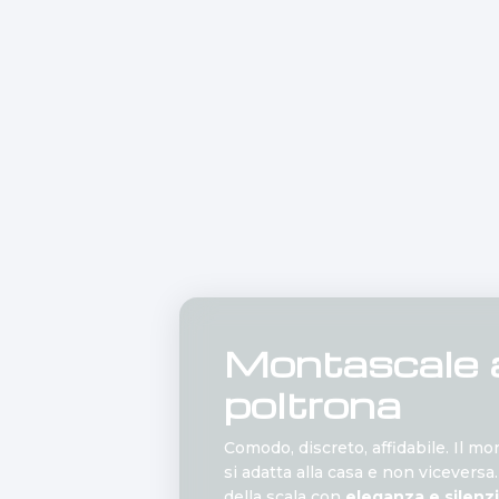
Montascale 
poltrona
Comodo, discreto, affidabile. Il m
si adatta alla casa e non viceversa
della scala con
eleganza e silenzi