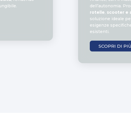
ngibile.
dell’autonomia. Pro
rotelle
,
scooter e al
soluzione ideale pe
esigenze specifiche
esistenti.
SCOPRI DI PI