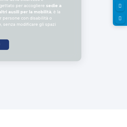

gettato per accogliere
sedie a
tri ausili per la mobilità
, è la

r persone con disabilità o
, senza modificare gli spazi
Ù