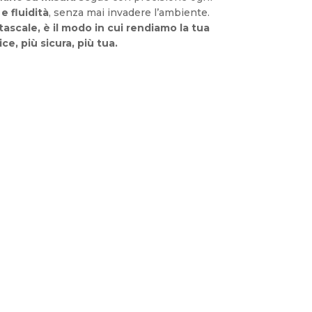
e fluidità
, senza mai invadere l’ambiente.
scale, è il modo in cui rendiamo la tua
ce, più sicura, più tua.
ERENA
RIDA
LPHA