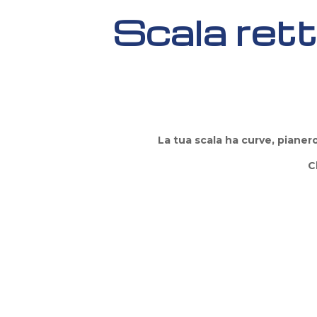
Scala rett
La tua scala ha curve, pianero
C