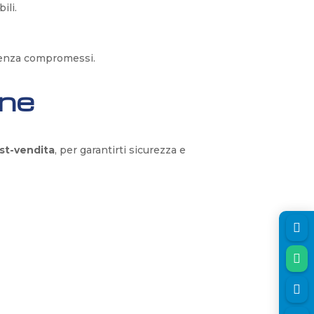
ili.
i senza compromessi.
one
st-vendita
, per garantirti sicurezza e


