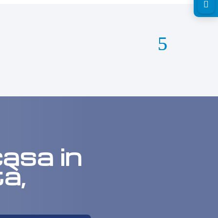

asa in
à,