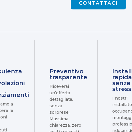
CONTATTACI
sulenza
Preventivo
Instal
trasparente
rapida
olazioni
senza
Riceverai
stress
un’offerta
nziamenti
I nostri
dettagliata,
tiamo a
installato
senza
ere le
occupano
sorprese.
ioni
montagg
Massima
professio
chiarezza, zero
buti
riducend
costi nascosti.