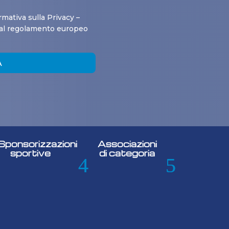
rmativa sulla Privacy –
 al regolamento europeo
A
Sponsorizzazioni
Associazioni
sportive
di categoria