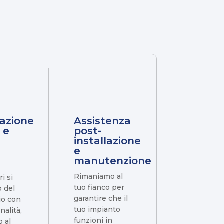
lazione
Assistenza
 e
post-
installazione
e
manutenzione
Rimaniamo al
ri si
tuo fianco per
 del
garantire che il
io con
tuo impianto
nalità,
funzioni in
o al