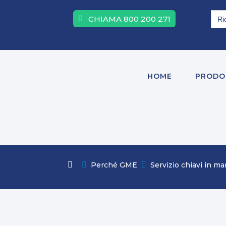
Sea
CHIAMA 800 200 271
for:
HOME
PRODO

Perché GME

Servizio chiavi in m