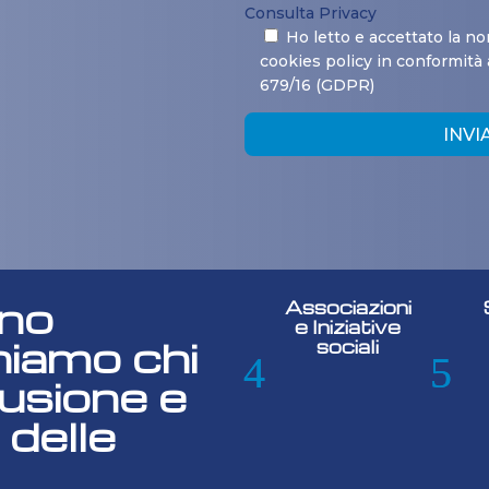
Consulta Privacy
Ho letto e accettato la no
cookies policy in conformità
679/16 (GDPR)
INVI
gno
Associazioni
e Iniziative
niamo chi
sociali
lusione e
 delle