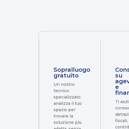
Sopralluogo
Con
gratuito
su
agev
Un nostro
e
tecnico
fina
specializzato
Ti aiu
analizza il tuo
conosc
spazio per
detraz
trovare la
fiscali,
soluzione più
contri
adatta, senza