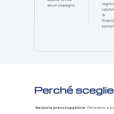
regiona
alcun impegno.
valuta
di
finan
person
Perché sceglier
Nessuna preoccupazione
: Pensiamo a tu