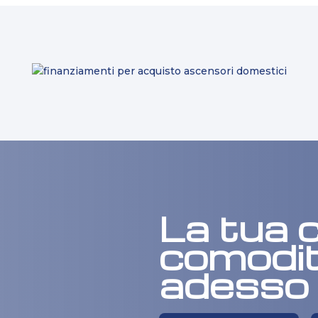
La tua c
comodit
adesso