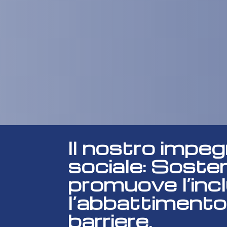
Il nostro impe
sociale: Soste
promuove l’inc
l’abbattimento
barriere.