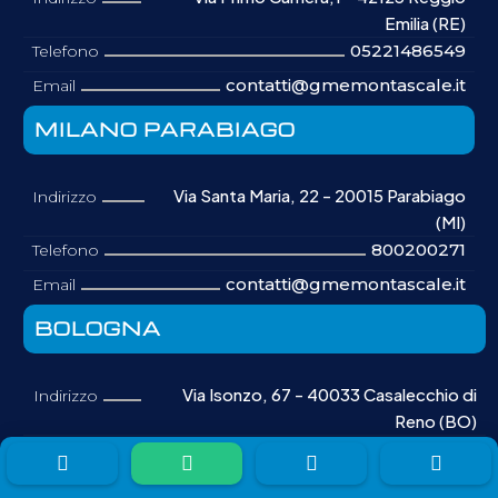
Emilia (RE)
05221486549
Telefono
contatti@gmemontascale.it
Email
MILANO PARABIAGO
Via Santa Maria, 22 - 20015 Parabiago
Indirizzo
(MI)
800200271
Telefono
contatti@gmemontascale.it
Email
BOLOGNA
Via Isonzo, 67 - 40033 Casalecchio di
Indirizzo
Reno (BO)
800200271
Telefono




contatti@gmemontascale.it
Email