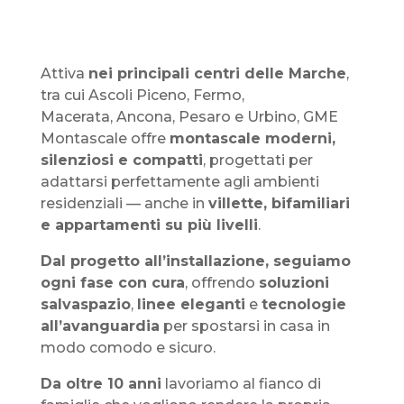
Attiva
nei principali centri delle Marche
,
tra cui
Ascoli Piceno, Fermo,
Macerata,
Ancona
, Pesaro e Urbino,
GME
Montascale offre
montascale moderni,
silenziosi e compatti
, progettati per
adattarsi perfettamente agli ambienti
residenziali — anche in
villette, bifamiliari
e appartamenti su più livelli
.
Dal progetto all’installazione, seguiamo
ogni fase con cura
, offrendo
soluzioni
salvaspazio
,
linee eleganti
e
tecnologie
all’avanguardia
per spostarsi in casa in
modo comodo e sicuro.
Da oltre 10 anni
lavoriamo al fianco di