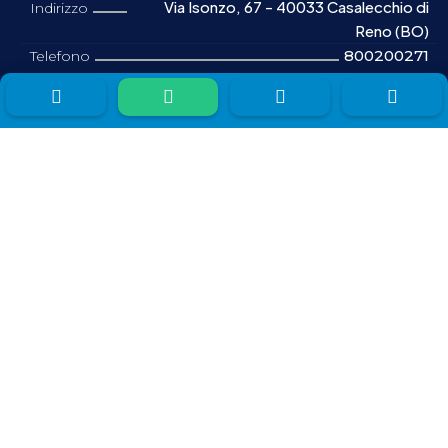
Via Isonzo, 67 - 40033 Casalecchio di
Indirizzo
Reno (BO)
800200271
Telefono
contatti@gmemontascale.it
Email




FIRENZE
Viale Giacomo Matteotti, 15 - 50121
Indirizzo
Firenze (FI)
800200271
Telefono
contatti@gmemontascale.it
Email
ROMA
Via Santa Cornelia, 5a - 00060 Formello
Indirizzo
(RM)
800200271
Telefono
contatti@gmemontascale.it
Email