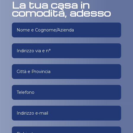
La tua casa in
comodità, adesso