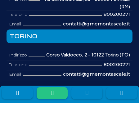
(RM)
800200271
Telefono
contatti@gmemontascale.it
Email
TORINO
Corso Valdocco, 2 - 10122 Torino (TO)
Indirizzo
800200271
Telefono
contatti@gmemontascale.it
Email




© 2026 |
GME Montascale Srl a Socio Unico
|
Sede:
Via
Primo Carnera, 1 - 42123 Reggio nell'Emilia (RE) |
P.IVA:
08687370968 |
CCIAA/REA:
RE299313
Cap.Sociale:
40.000
Privacy policy
|
Preferenze cookie
DISCLAIMER GENERALE