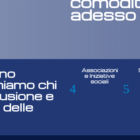
comodit
adesso
gno
Associazioni
e Iniziative
niamo chi
sociali
lusione e
 delle