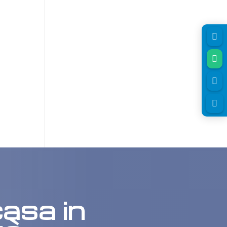




asa in