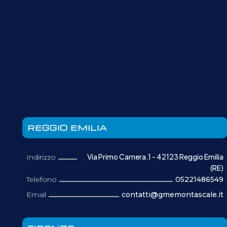
REGGIO EMILIA
Via Primo Carnera,1 - 42123 Reggio Emilia
Indirizzo
(RE)
Telefono
05221486549
Email
contatti@gmemontascale.it