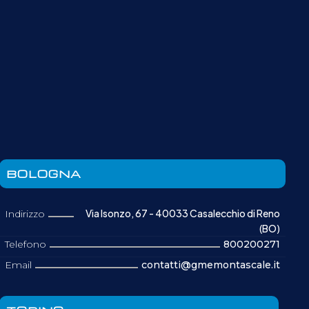
BOLOGNA
Via Isonzo, 67 - 40033 Casalecchio di Reno
Indirizzo
(BO)
Telefono
800200271
Email
contatti@gmemontascale.it