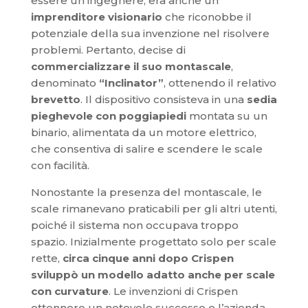
essere un ingegnere, era anche un
imprenditore visionario
che riconobbe il
potenziale della sua invenzione nel risolvere
problemi. Pertanto, decise di
commercializzare il suo montascale
,
denominato
“Inclinator”
, ottenendo il relativo
brevetto
. Il dispositivo consisteva in una
sedia
pieghevole con poggiapiedi
montata su un
binario, alimentata da un motore elettrico,
che consentiva di salire e scendere le scale
con facilità.
Nonostante la presenza del montascale, le
scale rimanevano praticabili per gli altri utenti,
poiché il sistema non occupava troppo
spazio. Inizialmente progettato solo per scale
rette,
circa cinque anni dopo Crispen
sviluppò un modello adatto anche per scale
con curvature
. Le invenzioni di Crispen
ottennero un notevole successo e l’azienda