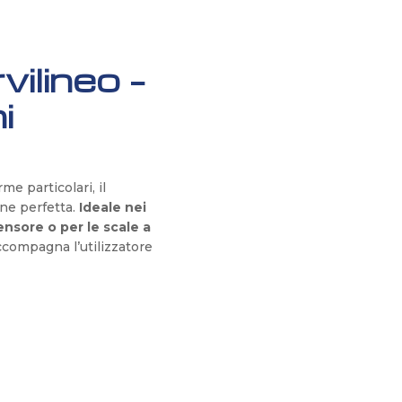
ilineo –
i
me particolari, il
one perfetta.
Ideale nei
ensore o per le scale a
accompagna l’utilizzatore