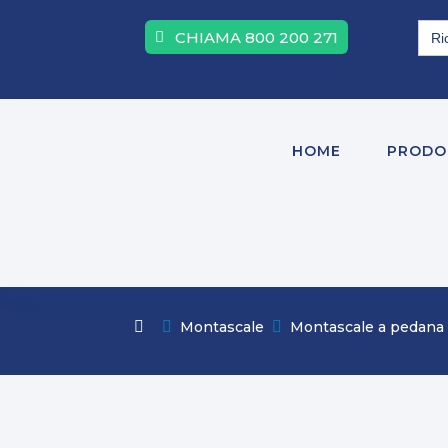
Sea
CHIAMA 800 200 271
for:
HOME
PRODO

Montascale

Montascale a pedana