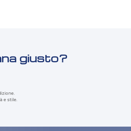
ana giusto?
dizione.
 e stile.