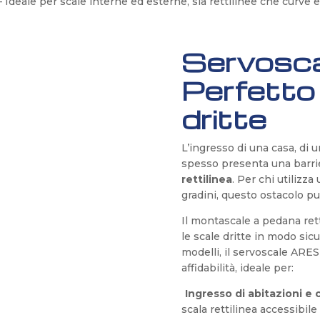
 Ideale per scale interne ed esterne, sia rettilinee che curve e
Servoscal
Perfetto
dritte
L’ingresso di una casa, di 
spesso presenta una barrier
rettilinea
. Per chi utilizza 
gradini, questo ostacolo può
Il montascale a pedana rett
le scale dritte in modo sic
modelli, il servoscale ARES
affidabilità, ideale per:
Ingresso di abitazioni e
scala rettilinea accessibile