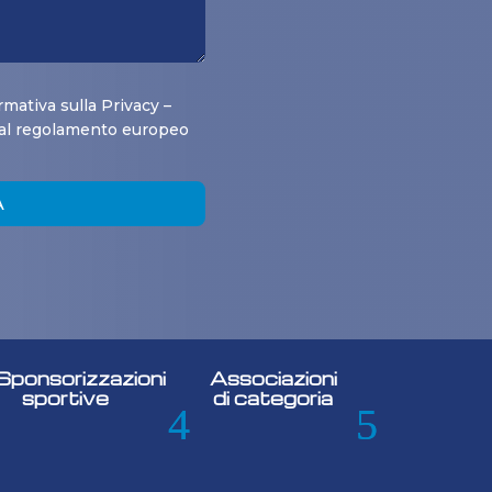
rmativa sulla Privacy –
 al regolamento europeo
A
Sponsorizzazioni
Associazioni
sportive
di categoria