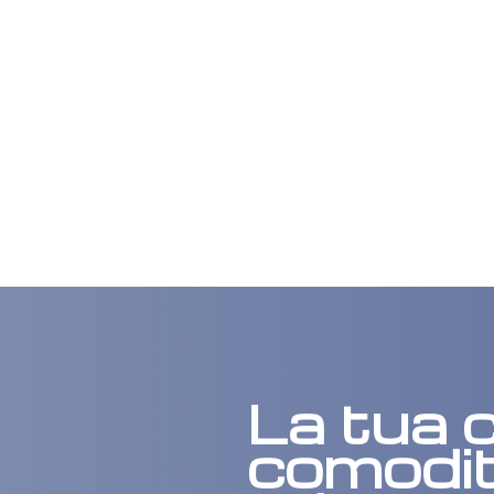
La tua c
comodit