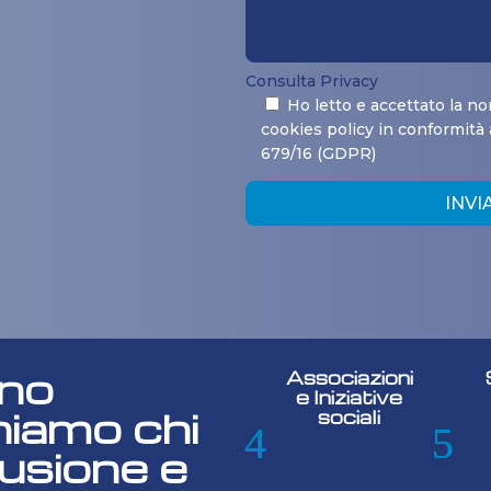
Consulta Privacy
Ho letto e accettato la no
cookies policy in conformità
679/16 (GDPR)
INVI
gno
Associazioni
e Iniziative
niamo chi
sociali
lusione e