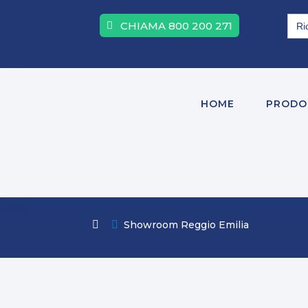
Sea
CHIAMA 800 200 271
for:
HOME
PRODO

Showroom Reggio Emilia