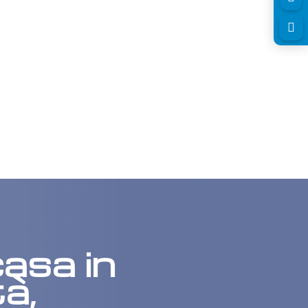

asa in
à,