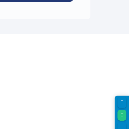


