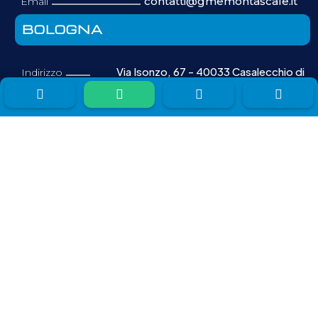
contatti@gmemontascale.it
Email
BOLOGNA
Via Isonzo, 67 - 40033 Casalecchio di
Indirizzo
Reno (BO)




800200271
Telefono
contatti@gmemontascale.it
Email
FIRENZE
Viale Giacomo Matteotti, 15 - 50121
Indirizzo
Firenze (FI)
800200271
Telefono
contatti@gmemontascale.it
Email
ROMA