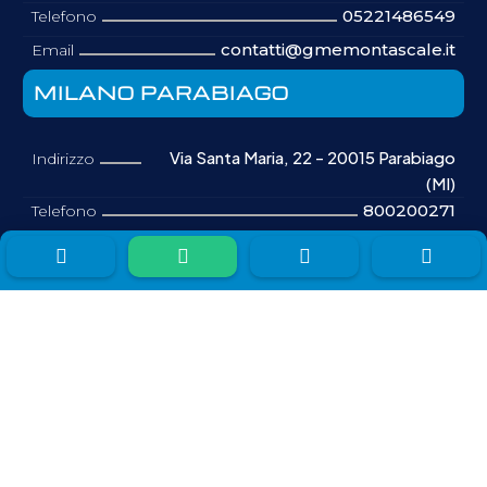
05221486549
Telefono
contatti@gmemontascale.it
Email
MILANO PARABIAGO
Via Santa Maria, 22 - 20015 Parabiago
Indirizzo
(MI)
800200271
Telefono
contatti@gmemontascale.it
Email




BOLOGNA
Via Isonzo, 67 - 40033 Casalecchio di
Indirizzo
Reno (BO)
800200271
Telefono
contatti@gmemontascale.it
Email
FIRENZE