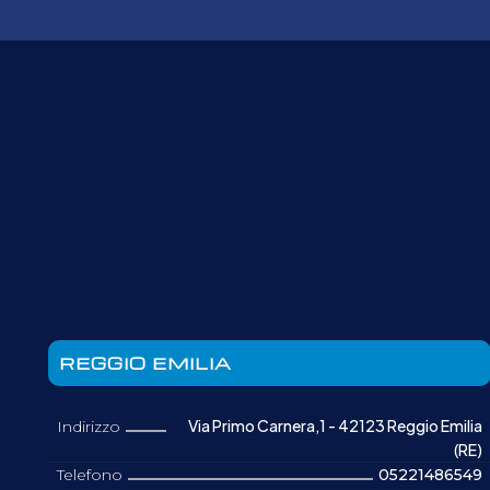
REGGIO EMILIA
Via Primo Carnera,1 - 42123 Reggio Emilia
Indirizzo
(RE)
Telefono
05221486549