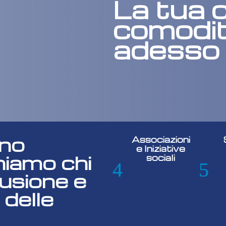
La tua c
comodit
adesso
gno
Associazioni
e Iniziative
niamo chi
sociali
lusione e
 delle