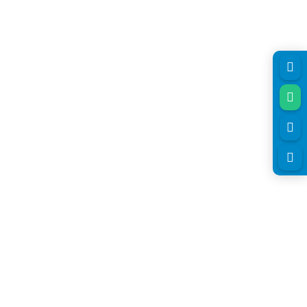



