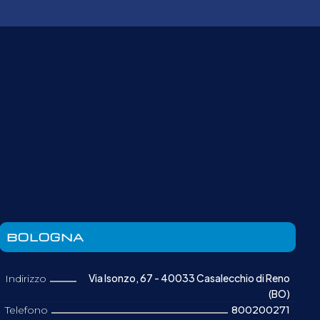
BOLOGNA
Via Isonzo, 67 - 40033 Casalecchio di Reno
Indirizzo
(BO)
Telefono
800200271