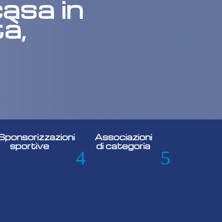
asa in
à,
Sponsorizzazioni
Associazioni
sportive
di categoria