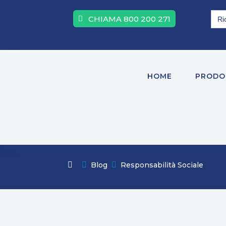
Sea
CHIAMA 800 200 271
for:
HOME
PRODO

Blog

Responsabilità Sociale