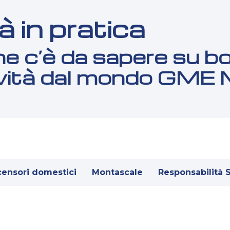
à in pratica
e c’è da sapere su bo
ovità dal mondo GME
censori domestici
Montascale
Responsabilità 